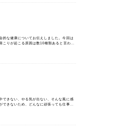
会的な健康についてお伝えしました。今回は
肩こりが起こる原因は数10種類あると言われ
不足・ストレスです。 このことから言えるの
点...
中できない、やる気が出ない、そんな風に感
ができないため、どんなに頑張っても仕事が
は忙しくて疲れているからだと、仕事のせい
毎日の...