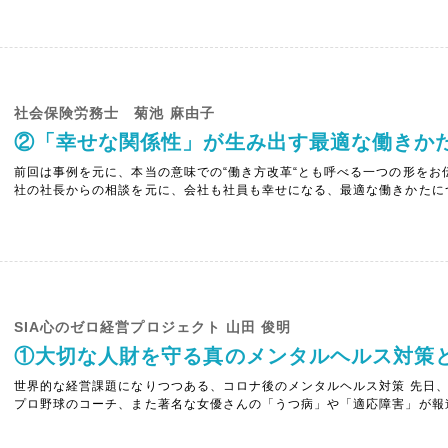
して「働き方改革実現会議」が設置され、そこから全てが始まりました。「働
社会保険労務士 菊池 麻由子
②「幸せな関係性」が生み出す最適な働きか
前回は事例を元に、本当の意味での“働き方改革“とも呼べる一つの形をお
社の社長からの相談を元に、会社も社員も幸せになる、最適な働きかたに
う。・・・・・・・・・・・・それからすぐに調べ、会社の研修として学
ました。ちょうど昇給の時期だったので面談をおこない、今までの仕事のフ
SIA心のゼロ経営プロジェクト 山田 俊明
①大切な人財を守る真のメンタルヘルス対策
世界的な経営課題になりつつある、コロナ後のメンタルヘルス対策 先日
プロ野球のコーチ、また著名な女優さんの「うつ病」や「適応障害」が報
は別なのかと思われた方も多いかもしれません。実際、昨年2020年の後
急激な増加傾向にあります。心療内科やメンタルクリニックは日々予約でいっ