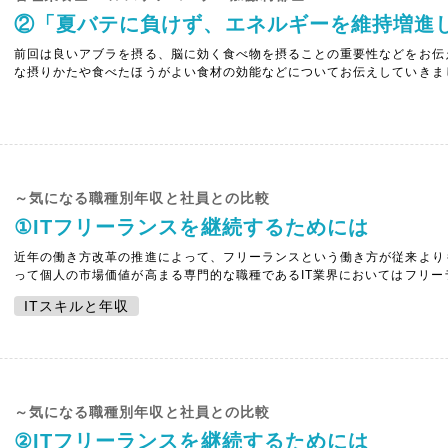
前回は良いアブラを摂る、脳に効く食べ物を摂ることの重要性などをお伝
な摂りかたや食べたほうがよい食材の効能などについてお伝えしていきま
野菜たっぷりの温かいみそ汁やスープ類に良いアブラを小さじ１杯かけま
をのせ、良いアブラをかけます✔魚定食もDHA(ドコサヘキサエン酸)やEPA(
～気になる職種別年収と社員との比較
①ITフリーランスを継続するためには
近年の働き方改革の推進によって、フリーランスという働き方が従来より
って個人の市場価値が高まる専門的な職種であるIT業界においてはフリ
ます。今回はそんなITフリーランスを継続するために心がけたいポイン
ITスキルと年収
■ITフリーランスを継続するためにはITフリーランスを継続するためには..
～気になる職種別年収と社員との比較
②ITフリーランスを継続するためには