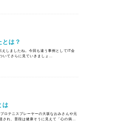
き方...
たとは？
伝えしましたね。今回も違う事例としてIT会
ついてさらに見ていきましょ
べるeラーニング教材のサービス導入を決定し
ィードバックや今...
とは
、プロテニスプレーヤーの大坂なおみさんや元
道され、普段は健康そうに見えて「心の病」
半以降、コロナ禍の影響もあり、うつ病患者は
...