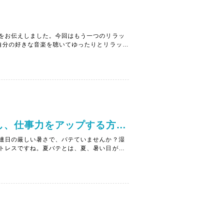
をお伝えしました。今回はもう一つのリラッ
自分の好きな音楽を聴いてゆったりとリラック
復力を促すために聴く曲は、感情を揺さぶる
選ぶ...
①「夏バテに負けず、エネルギーを維持増進し、仕事力をアップする方法」
連日の厳しい暑さで、バテていませんか？湿
トレスですね。夏バテとは、夏、暑い日が続
便秘といった症状を表す言葉です。病気では
遺症ま...