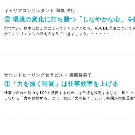
キャリアコンサルタント 和氣 洋行
② 環境の変化に打ち勝つ「しなやかな心」を
①ですが、物事は捉え方によってチャンスとなる、ABCDE理論について
からレジリエンスの鍛え方を見ていきましょう。・・・・・・・・・・・
新しい部署に配属になってからの５年間というもの、午前中は上司からコ
立ちっぱなし、と言う事も珍しくありませんでした。異動前の部署では仕事ぶ
サウンドヒーリングセラピスト 禰覇裕美子
①「力を抜く時間」は仕事効率を上げる
仕事で自分の能力を100％発揮するためには目標を設定するなど、世の
っている「力を発揮する」には、実は「力を抜く」という時間が大変重要
感じる場面も多々あり、リラックスする時間も取れず、上手く力を抜くこ
生活が続くと体の緊張が取れず、ストレスが蓄積され、心身に不調が現れやす