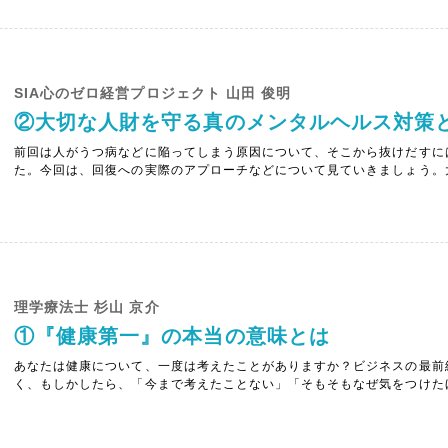
SIA心のゼロ経営プロジェクト 山田 俊明
②大切な人財を守る真のメンタルヘルス対策
前回は人がうつ病などに陥ってしまう原因について、そこから抜けだすに
た。今回は、回復への実際のアプローチなどについて見ていきましょう。
アウトプット（体感）実は２つ目の潜在意識のさらに奥の３つ目に「生命
ものが存在します。佐藤先生はこれを「真我（しんが）」と名付けました。京
理学療法士 杉山 京介
①『健康第一』の本当の意味とは
あなたは健康について、一度は考えたことがありますか？ビジネスの最前
く、もしかしたら、「今まで考えたことない」「そもそもなぜ気をつけた
いいの？」など、考える機会があまりなかったかもしれません。 しかし
感染予防、在宅勤務での運動不足という観点から「予防」「健康」という言葉