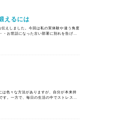
鍛えるには
お伝えしました。今回は私の実体験や違う角度
・・お世話になった古い部署に別れを告げ、
ンコンと説教をされるという毎日。午前中は
り...
中には色々な方法がありますが、自分が本来持
です。一方で、毎日の生活の中でストレスを
とができない方は多いものです。このような
くな...