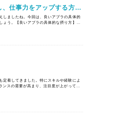
②「夏バテに負けず、エネルギーを維持増進し、仕事力をアップする方法」
えしましたね。今回は、良いアブラの具体的
しょう。【良いアブラの具体的な摂り方】✔
す✔サラダの上にアボカド、チキン、トマト
...
も定着してきました。特にスキルや経験によ
ーランスの需要が高まり、注目度が上がってい
トや職種別年収、社員との比較を紹介します。
.