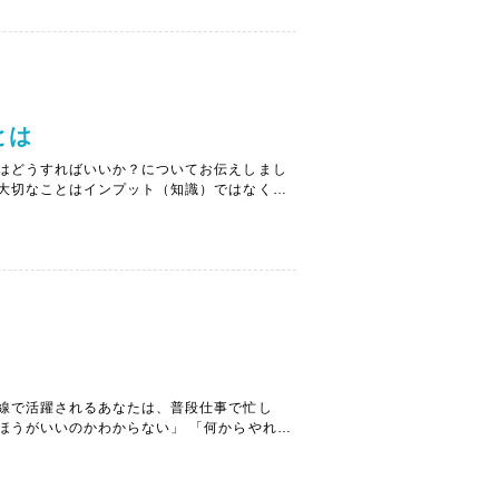
とは
はどうすればいいか？についてお伝えしまし
大切なことはインプット（知識）ではなく、
の源」ともいうべき、「本当の自分」という
セラ創...
線で活躍されるあなたは、普段仕事で忙し
ほうがいいのかわからない」 「何からやれば
、最近では新型コロナウイルスの蔓延に伴い、
を...