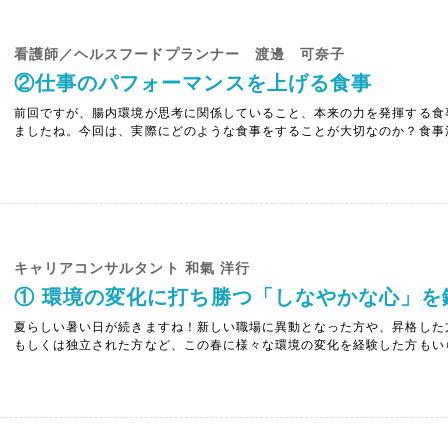
看護師／ヘルスフードプランナー 渡邊 可奈子
②仕事のパフォーマンスを上げる食事
前回ですが、腸内環境が思考に関係していること、本来の力を発揮する食
ましたね。今回は、実際にどのような食事をすることが大切なのか？食事
できる食事法】食事を改善するというと、“大変”“面倒くさい”と思われる
すから、これまでの長年の習慣を変えることはハードルが高いと感じるでし.
キャリアコンサルタント 和氣 洋行
① 環境の変化に打ち勝つ「しなやかな心」を
夏らしい暑い日が続きますね！新しい職場に異動となった方や、昇格した
もしくは独立された方など、この春に様々な環境の変化を経験した方もい
境にも慣れてきた頃ではないでしょうか？４月から新しい環境に身を置い
きな心境の変化」が訪れる頃だと言われています。「自分の理想像」とのギャ