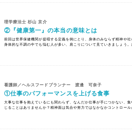
理学療法士 杉山 京介
②『健康第一』の本当の意味とは
前回は世界保健機関が提唱する定義を例にとり、身体のみならず精神や社
身体的な不調の中でも悩む人が多い、肩こりについて見ていきましょう。
ており、その中でも４大原因とされるのが、・同じ姿勢・眼精疲労・運動
は、それぞれの根本、もとを辿ると全ての共通点は「生活習慣が原因」という
看護師／ヘルスフードプランナー 渡邊 可奈子
①仕事のパフォーマンスを上げる食事
大事な仕事を抱えているにも関わらず、なんだか仕事が手につかない、集
じることはありませんか？精神面は気合や努力ではなかなかコントロール
思うように進まずにやっかいですよね。そして、仕事がはかどらない原因
にしてあきらめていませんか？仕事の効率低下の原因は忙しさだけではなく、