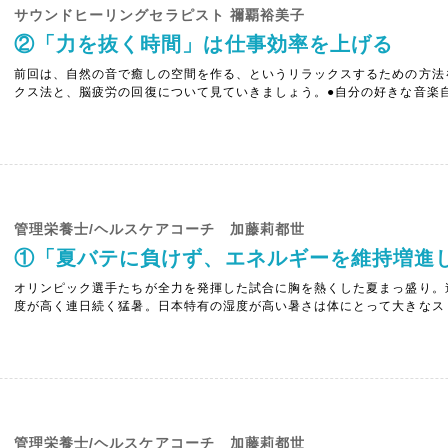
サウンドヒーリングセラピスト 禰覇裕美子
②「力を抜く時間」は仕事効率を上げる
前回は、自然の音で癒しの空間を作る、というリラックスするための方法
クス法と、脳疲労の回復について見ていきましょう。●自分の好きな音楽
スする人は多いでしょう。リラックス効果をより高め、積極的に心身の回
タイプのものより、もっと深いところに響く、繰り返し聴いても飽きない曲を
管理栄養士/ヘルスケアコーチ 加藤莉都世
オリンピック選手たちが全力を発揮した試合に胸を熱くした夏まっ盛り。
度が高く連日続く猛暑。日本特有の湿度が高い暑さは体にとって大きなス
いたために起こる、全身の疲労感や倦怠感、無気力感、食欲不振、下痢や
ないのですが、これらの症状を放っておくと、夏の終わり頃になって夏バテ後
管理栄養士/ヘルスケアコーチ 加藤莉都世