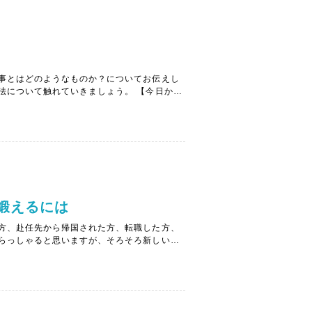
事とはどのようなものか？についてお伝えし
法について触れていきましょう。 【今日から
方が多いと思います。特に、毎日3食のことで
..
鍛えるには
方、赴任先から帰国された方、転職した方、
らっしゃると思いますが、そろそろ新しい環
ている方々は、一般的に夏休み明け頃に「大
ップを...