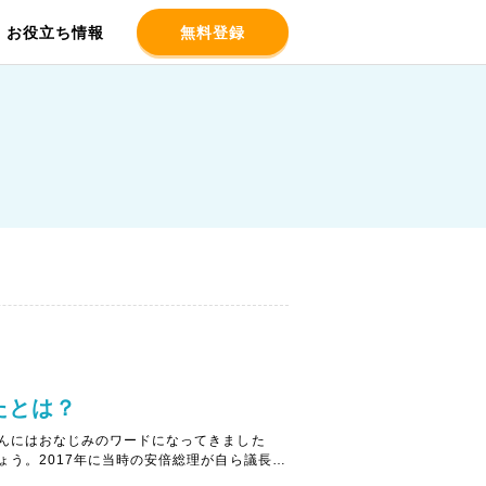
お役立ち情報
無料登録
たとは？
んにはおなじみのワードになってきました
う。2017年に当時の安倍総理が自ら議長と
。それまで以上にレベルを上げ議論する場と